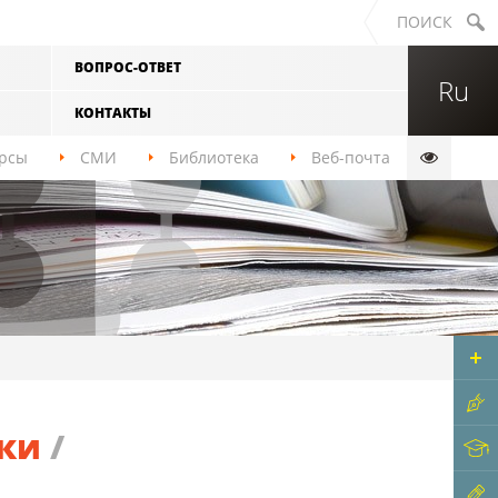
ПОИСК
ВОПРОС-ОТВЕТ
ры, спорта
Политехнический институт
Ru
Юридический институт
КОНТАКТЫ
вой
Лесосибирский педагогический
рсы
СМИ
Библиотека
Веб-почта
институт — филиал СФУ
биологии и
Саяно-Шушенский филиал СФУ
Хакасский технический институт —
филиал СФУ
фии
ственного
ки
/