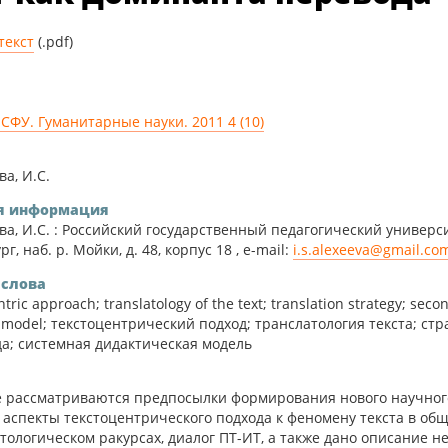
Гуманитарные науки
текст
(.pdf)
Математика и физика
СФУ. Гуманитарные науки. 2011 4 (10)
ва, И.С.
я информация
ва, И.С. : Российский государственный педагогический университ
г, наб. р. Мойки, д. 48, корпус 18 , e-mail:
i.s.alexeeva@gmail.co
слова
ntric approach; translatology of the text; translation strategy; second
c model; текстоцентрический подход; транслатология текста; ст
а; системная дидактическая модель
е рассматриваются предпосылки формирования нового научного
 , аспекты текстоцентрического подхода к феномену текста в о
тологическом ракурсах, диалог ПТ-ИТ, а также дано описание 