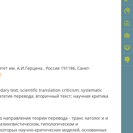
ет им. А.И.Герцена , Россия 191186, Санкт-
m
ary text; scientific translation criticism; systematic
ратегия перевода; вторичный текст; научная критика
 направления теории перевода - транс латолог и и
бщелингвистическом, типологическом и
некоторых научно-критических моделей, основанных