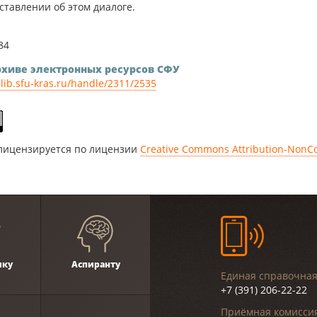
ставлении об этом диалоге.
84
архиве электронных ресурсов СФУ
elib.sfu-kras.ru/handle/2311/2535
 лицензируется по лицензии
Creative Commons Attribution-NonCom
ику
Аспиранту
Единая справочная
+7 (391) 206-22-22
Приёмная комиссия