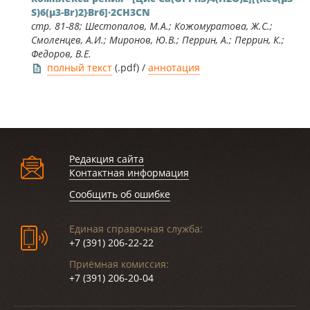
S)6(μ3-Br)2}Br6]·2CH3CN
стр. 81-88; Шестопалов, М.А.; Кожомуратова, Ж.С.;
Смоленцев, А.И.; Миронов, Ю.В.; Перрин, А.; Перрин, К.;
Федоров, В.Е.
полный текст
(.pdf) /
аннотация
Редакция сайта
Контактная информация
Сообщить об ошибке
Единая справочная служба:
+7 (391) 206-22-22
Приёмная комиссия:
+7 (391) 206-20-04