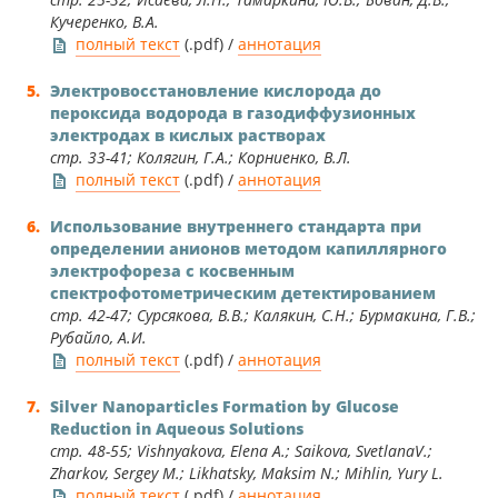
Кучеренко, В.А.
полный текст
(.pdf) /
аннотация
Электровосстановление кислорода до
пероксида водорода в газодиффузионных
электродах в кислых растворах
стр. 33-41; Колягин, Г.А.; Корниенко, В.Л.
полный текст
(.pdf) /
аннотация
Использование внутреннего стандарта при
определении анионов методом капиллярного
электрофореза с косвенным
спектрофотометрическим детектированием
стр. 42-47; Сурсякова, В.В.; Калякин, С.Н.; Бурмакина, Г.В.;
Рубайло, А.И.
полный текст
(.pdf) /
аннотация
Silver Nanoparticles Formation by Glucose
Reduction in Aqueous Solutions
стр. 48-55; Vishnyakova, Elena A.; Saikova, SvetlanaV.;
Zharkov, Sergey M.; Likhatsky, Maksim N.; Mihlin, Yury L.
полный текст
(.pdf) /
аннотация