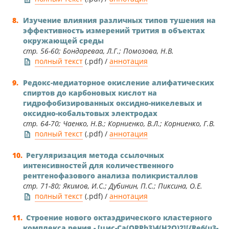
Изучение влияния различных типов тушения на
эффективность измерений трития в объектах
окружающей среды
стр. 56-60; Бондареваа, Л.Г.; Помозова, Н.В.
полный текст
(.pdf) /
аннотация
Редокс-медиаторное окисление алифатических
спиртов до карбоновых кислот на
гидрофобизированных оксидно-никелевых и
оксидно-кобальтовых электродах
стр. 64-70; Чаенко, Н.В.; Корниенко, В.Л.; Корниенко, Г.В.
полный текст
(.pdf) /
аннотация
Регуляризация метода ссылочных
интенсивностей для количественного
рентгенофазового анализа поликристаллов
стр. 71-80; Якимов, И.С.; Дубинин, П.С.; Пиксина, О.Е.
полный текст
(.pdf) /
аннотация
Строение нового октаэдрического кластерного
комплекса рения - [цис-Ca(OPPh3)4(H2O)2][{Re6(μ3-