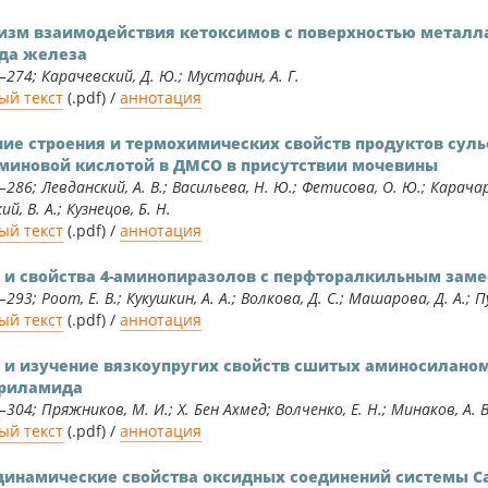
зм взаимодействия кетоксимов с поверхностью металла
да железа
–274; Карачевский, Д. Ю.; Мустафин, А. Г.
ый текст
(.pdf) /
аннотация
ие строения и термохимических свойств продуктов сул
миновой кислотой в ДМСО в присутствии мочевины
286; Левданский, А. В.; Васильева, Н. Ю.; Фетисова, О. Ю.; Карачаров
й, В. А.; Кузнецов, Б. Н.
ый текст
(.pdf) /
аннотация
 и свойства 4-аминопиразолов с перфторалкильным зам
293; Роот, Е. В.; Кукушкин, А. А.; Волкова, Д. С.; Машарова, Д. А.; 
ый текст
(.pdf) /
аннотация
 и изучение вязкоупругих свойств сшитых аминосиланом
риламида
–304; Пряжников, М. И.; Х. Бен Ахмед; Волченко, Е. Н.; Минаков, А. В
ый текст
(.pdf) /
аннотация
инамические свойства оксидных соединений системы Ca