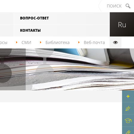
ПОИСК
ВОПРОС-ОТВЕТ
ры, спорта
Политехнический институт
Ru
Юридический институт
КОНТАКТЫ
вой
Лесосибирский педагогический
рсы
СМИ
Библиотека
Веб-почта
институт — филиал СФУ
биологии и
Саяно-Шушенский филиал СФУ
Хакасский технический институт —
филиал СФУ
фии
ственного