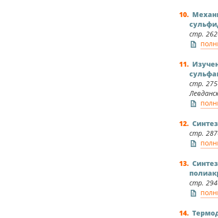
Механи
сульфи
стр. 262
полн
Изучен
сульфа
стр. 275–
Левдански
полн
Cинтез
стр. 287–
полн
Синтез
полиак
стр. 294
полн
Термод