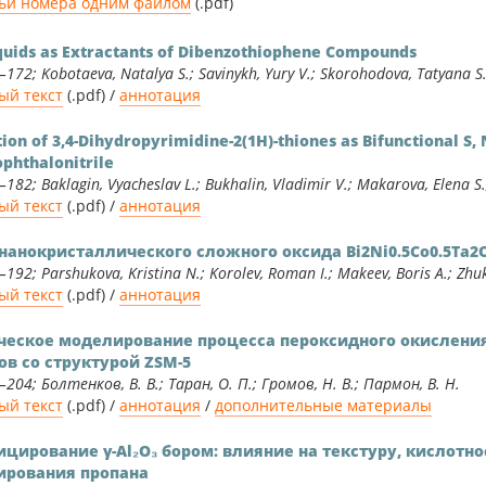
тьи номера одним файлом
(.pdf)
Гуманитарные науки
Математика и физика
iquids as Extractants of Dibenzothiophene Compounds
172; Kobotaeva, Natalya S.; Savinykh, Yury V.; Skorohodova, Tatyana S
ый текст
(.pdf) /
аннотация
ion of 3,4-Dihydropyrimidine-2(1H)-thiones as Bifunctional S, 
ophthalonitrile
182; Baklagin, Vyacheslav L.; Bukhalin, Vladimir V.; Makarova, Elena S.;
ый текст
(.pdf) /
аннотация
нанокристаллического сложного оксида Bi2Ni0.5Сo0.5Ta2
192; Parshukova, Kristina N.; Korolev, Roman I.; Makeev, Boris A.; Zhu
ый текст
(.pdf) /
аннотация
ческое моделирование процесса пероксидного окисления
в со структурой ZSM-5
204; Болтенков, В. В.; Таран, О. П.; Громов, Н. В.; Пармон, В. Н.
ый текст
(.pdf) /
аннотация
/
дополнительные материалы
ирование γ-Al₂O₃ бором: влияние на текстуру, кислотно
ирования пропана