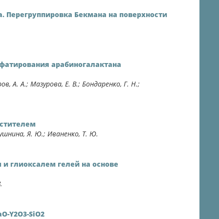
. Перегруппировка Бекмана на поверхности
ьфатирования арабиногалактана
, А. А.; Мазурова, Е. В.; Бондаренко, Г. Н.;
естителем
Пушнина, Я. Ю.; Иваненко, Т. Ю.
 и глиоксалем гелей на основе
.
O-Y2O3-SiO2