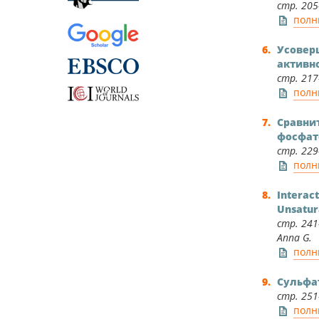
стр. 205
полн
Усовер
активн
стр. 217–
полн
Сравни
фосфат
стр. 229
полн
Interac
Unsatur
стр. 241–
Anna G.
полн
Сульфа
стр. 251–
полн