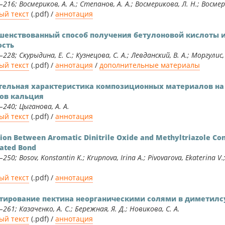
–216; Восмериков, А. А.; Степанов, А. А.; Восмерикова, Л. Н.; Восмер
ый текст
(.pdf) /
аннотация
шенствованный способ получения бетулоновой кислоты и
ость
228; Скурыдина, Е. С.; Кузнецова, С. А.; Левданский, В. А.; Моргулис, 
ый текст
(.pdf) /
аннотация
/
дополнительные материалы
тельная характеристика композиционных материалов на
ов кальция
–240; Цыганова, А. А.
ый текст
(.pdf) /
аннотация
tion Between Aromatic Dinitrile Oxide and Methyltriazole Cont
ated Bond
250; Bosov, Konstantin K.; Krupnova, Irina A.; Pivovarova, Ekaterina V.
ый текст
(.pdf) /
аннотация
тирование пектина неорганическими солями в диметил
261; Казаченко, А. С.; Бережная, Я. Д.; Новикова, С. А.
ый текст
(.pdf) /
аннотация