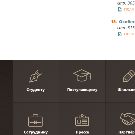
стр. 305
полн
Особен
стр. 315–
полн
Студенту
Поступающему
Школьн
Сотруднику
Прессе
Партнёр