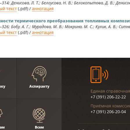
–314; Денисова, Л. Т.; Белоусова, Н. В.; Белокопытова, Д. В.; Денисов
ый текст
(.pdf) /
аннотация
ности термического преобразования топливных композит
326; Бобу, А. Г.; Мурадова, М. В.; Мокрина, М. С.; Кулик, А. В.; Ситн
ый текст
(.pdf) /
аннотация
ику
Аспиранту
Единая справочная
+7 (391) 206-22-22
Приёмная комиссия
+7 (391) 206-20-04
ам
Всем