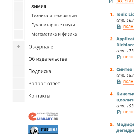
Все ста
Новости
Химия
Обучение
Ionic L
Техника и технологии
стр. 163–
Фото
Гуманитарные науки
полн
Наука
Математика и физика
Applicat
Видео
Dichlor
О журнале
стр. 173–
Спорт
полн
Об издательстве
Внеучебная жизнь
Синтез 
Подписка
Университет 4.0
стр. 183–
полн
International
Вопрос-ответ
Кинети
Контакты
цеолито
стр. 193–
полн
Модифиц
дегидр