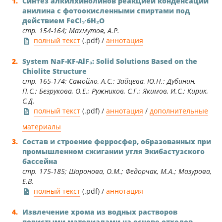
Синтез алкилхинолинов реакцией конденсации
анилина с фотоокисленными спиртами под
действием FeCl₃∙6H₂O
стр. 154-164; Махмутов, А.Р.
полный текст
(.pdf) /
аннотация
System NaF-KF-AlF₃: Solid Solutions Based on the
Сhiolite Structure
стр. 165-174; Самойло, А.С.; Зайцева, Ю.Н.; Дубинин,
П.С.; Безрукова, О.Е.; Ружников, С.Г.; Якимов, И.С.; Кирик,
С.Д.
полный текст
(.pdf) /
аннотация
/
дополнительные
материалы
Состав и строение ферросфер, образованных при
промышленном сжигании угля Экибастузского
бассейна
стр. 175-185; Шаронова, О.М.; Федорчак, М.А.; Мазурова,
Е.В.
полный текст
(.pdf) /
аннотация
Извлечение хрома из водных растворов
пористыми материалами на основе отходов