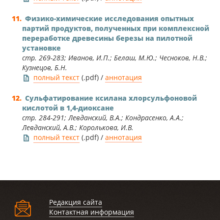
Физико-химические исследования опытных
партий продуктов, полученных при комплексной
переработке древесины березы на пилотной
установке
стр. 269-283; Иванов, И.П.; Белаш, М.Ю.; Чесноков, Н.В.;
Кузнецов, Б.Н.
полный текст
(.pdf) /
аннотация
Сульфатирование ксилана хлорсульфоновой
кислотой в 1,4-диоксане
стр. 284-291; Левданский, В.А.; Кондрасенко, А.А.;
Левданский, А.В.; Королькова, И.В.
полный текст
(.pdf) /
аннотация
Редакция сайта
Контактная информация