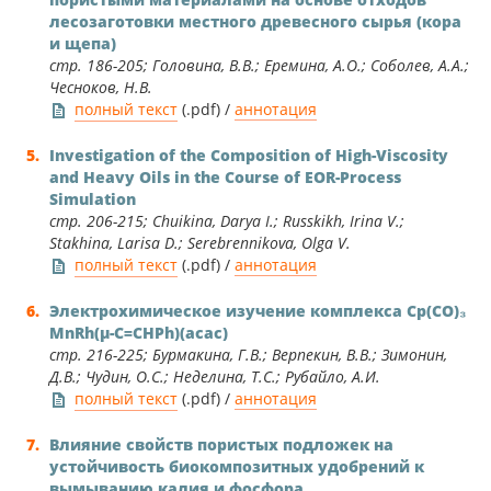
лесозаготовки местного древесного сырья (кора
и щепа)
стр. 186-205; Головина, В.В.; Еремина, А.О.; Соболев, А.А.;
Чесноков, Н.В.
полный текст
(.pdf) /
аннотация
Investigation of the Composition of High-Viscosity
and Heavy Oils in the Course of EOR-Process
Simulation
стр. 206-215; Chuikina, Darya I.; Russkikh, Irina V.;
Stakhina, Larisa D.; Serebrennikova, Olga V.
полный текст
(.pdf) /
аннотация
Электрохимическое изучение комплекса Cp(CO)₃
MnRh(μ-C=CHPh)(acac)
стр. 216-225; Бурмакина, Г.В.; Верпекин, В.В.; Зимонин,
Д.В.; Чудин, О.С.; Неделина, Т.С.; Рубайло, А.И.
полный текст
(.pdf) /
аннотация
Влияние свойств пористых подложек на
устойчивость биокомпозитных удобрений к
вымыванию калия и фосфора