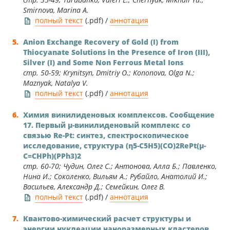
Smirnova, Marina A.
полный текст
(.pdf) /
аннотация
Anion Exchange Recovery of Gold (I) from
Thiocyanate Solutions in the Presence of Iron (III),
Silver (I) and Some Non Ferrous Metal Ions
стр. 50-59; Krynitsyn, Dmitriy O.; Kononova, Olga N.;
Maznyak, Natalya V.
полный текст
(.pdf) /
аннотация
Химия винилиденовых комплексов. Сообщение
17. Первый μ-винилиденовый комплекс со
связью Re-Pt: синтез, спектроскопическое
исследование, структура (η5-C5H5)(CO)2RePt(μ-
C=CHPh)(PPh3)2
стр. 60-70; Чудин, Олег С.; Антонова, Алла Б.; Павленко,
Нина И.; Соколенко, Вильям А.; Рубайло, Анатолий И.;
Васильев, Александр Д.; Семейкин, Олег В.
полный текст
(.pdf) /
аннотация
Квантово-химический расчет структуры и
энергии нуклеации наноразмерных кластеров