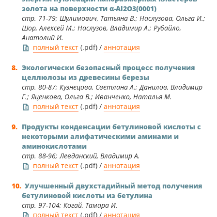
золота на поверхности α-Al2O3(0001)
стр. 71-79; Шулимович, Татьяна В.; Наслузова, Ольга И.;
Шор, Алексей М.; Наслузов, Владимир А.; Рубайло,
Анатолий И.
полный текст
(.pdf) /
аннотация
Экологически безопасный процесс получения
целлюлозы из древесины березы
стр. 80-87; Кузнецова, Светлана А.; Данилов, Владимир
Г.; Яценкова, Ольга В.; Иванченко, Наталья М.
полный текст
(.pdf) /
аннотация
Продукты конденсации бетулиновой кислоты с
некоторыми алифатическими аминами и
аминокислотами
стр. 88-96; Левданский, Владимир А.
полный текст
(.pdf) /
аннотация
Улучшенный двухстадийный метод получения
бетулиновой кислоты из бетулина
стр. 97-104; Когай, Тамара И.
полный текст
(.pdf) /
аннотация