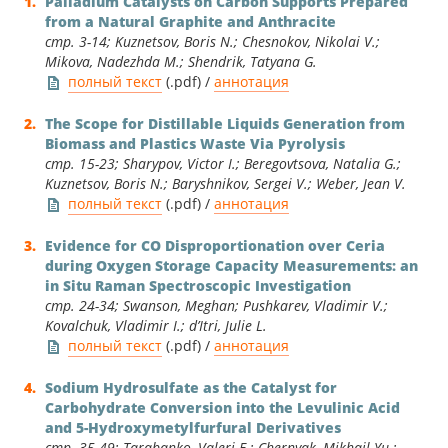
Palladium Catalysts on Carbon Supports Prepared
from a Natural Graphite and Anthracite
стр. 3-14; Kuznetsov, Boris N.; Chesnokov, Nikolai V.;
Mikova, Nadezhda M.; Shendrik, Tatyana G.
полный текст
(.pdf) /
аннотация
The Scope for Distillable Liquids Generation from
Biomass and Plastics Waste Via Pyrolysis
стр. 15-23; Sharypov, Victor I.; Beregovtsova, Natalia G.;
Kuznetsov, Boris N.; Baryshnikov, Sergei V.; Weber, Jean V.
полный текст
(.pdf) /
аннотация
Evidence for CO Disproportionation over Ceria
during Oxygen Storage Capacity Measurements: an
in Situ Raman Spectroscopic Investigation
стр. 24-34; Swanson, Meghan; Pushkarev, Vladimir V.;
Kovalchuk, Vladimir I.; d’Itri, Julie L.
полный текст
(.pdf) /
аннотация
Sodium Hydrosulfate as the Catalyst for
Carbohydrate Conversion into the Levulinic Acid
and 5-Hydroxymetylfurfural Derivatives
стр. 35-49; Tarabanko, Valeri E.; Chernyak, Mikhail Yu.;